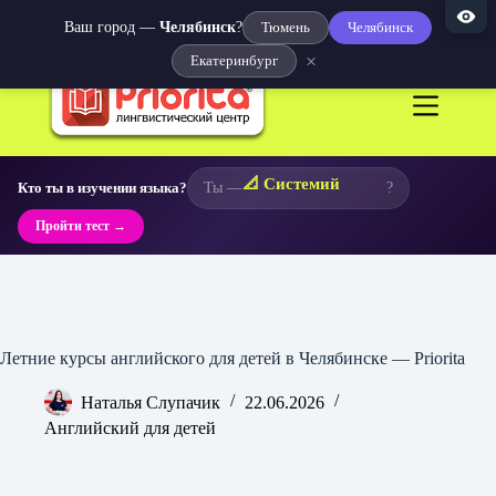
Ваш город —
Челябинск
?
Тюмень
Челябинск
×
Екатеринбург
Перейти
к
сути
📐 Системий
Кто ты в изучении языка?
Ты —
?
Пройти тест →
Летние курсы английского для детей в Челябинске — Priorita
Наталья Слупачик
22.06.2026
Английский для детей