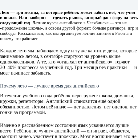
Лето — три месяца, за которые ребёнок может забыть всё, что учил
в школе. Или наоборот — сделать рывок, который даст фору на весь
следующий год.
Летние курсы английского в Челябинске — это не
«продолжение школы», а совсем другой формат: больше разговора, игр и
свободы. Рассказываем, как мы организуем летние занятия в Priorita и
почему это работает.
Каждое лето мы наблюдаем одну и ту же картину: дети, которые
занимались летом, в сентябре стартуют на уровень выше
одноклассников. А те, кто «отдыхал от английского», теряют
30–40% прогресса за учебный год. Три месяца без практики — и
мозг начинает забывать.
Почему лето — лучшее время для английского
В течение учебного года ребёнок перегружен: школа, домашка,
кружки, репетиторы. Английский становится ещё одной
обязанностью. Летом всё иначе — нет давления, нет оценок, нет
гонки за программой.
Именно в расслабленном состоянии язык усваивается лучше
всего. Ребёнок не «учит» английский — он играет, общается,
смотрит видео, участвует в проектах. Мозг воспринимает это не