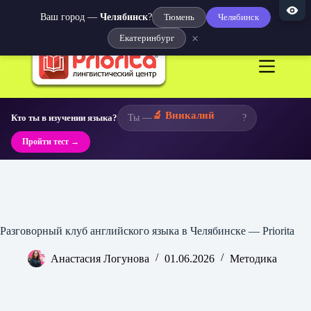
Ваш город —
Челябинск
?
Тюмень
Челябинск
×
Екатеринбург
Перейти
к
сути
🔬 Вникалий
Кто ты в изучении языка?
Ты —
?
Пройти тест →
Разговорный клуб английского языка в Челябинске — Priorita
Анастасия Логунова
01.06.2026
Методика