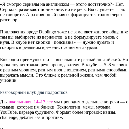
«Я смотрю сериалы на английском — этого достаточно?» Нет.
Сериалы развивают понимание, но не речь. Вы слушаете — но
не говорите. А разговорный навык формируется только через
разговор.
Приложения вроде Duolingo тоже не заменяют живого общения:
там вы выбираете из вариантов, а не формулируете мысль с
нуля. В клубе нет кнопки «подсказка» — нужно думать и
говорить в реальном времени, с живыми людьми.
Ещё одно преимущество — вы слышите разный английский. На
уроке звучит только речь преподавателя. В клубе — 5–8 человек
с разным уровнем, разным произношением, разными способами
выражать мысли. Это ближе к реальной жизни, чем любой
учебник.
Разговорный клуб для подростков
Для
школьников 14–17 лет
мы проводим отдельные встречи — с
темами, которые им близки. Технологии, мемы, музыка,
YouTube, карьера будущего. Формат более игровой: квизы,
challenge, дебаты «за и против».