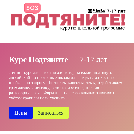
Курс Подтяните
— 7-17 лет
Летний курс для школьников, которым важно подтянуть
английский по программе школы или закрыть конкретные
пробелы по запросу. Повторяем ключевые темы, отрабатываем
грамматику и лексику, развиваем чтение, письмо и
разговорную речь. Формат — на персональных занятиях с
учётом уровня и цели ученика.
Цены
Записаться